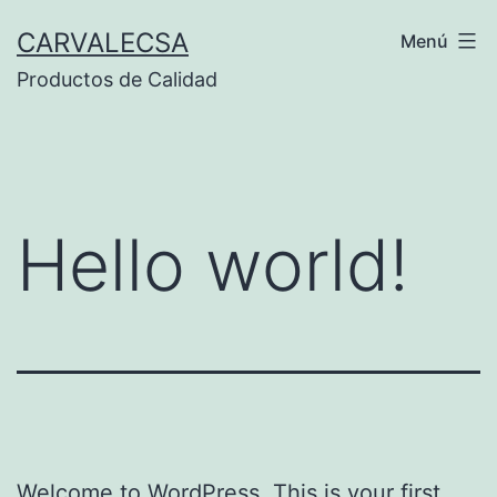
Saltar
CARVALECSA
Menú
al
Productos de Calidad
contenido
Hello world!
Welcome to WordPress. This is your first